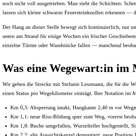
noch nicht voll ausgetrieben. Man sieht die Schichten: Sch
lassen sich kleine schwarze Feuersteinknollen erkennen — 
Der Hang an dieser Stelle bewegt sich kontinuierlich, nur u
unten am Strand für einige Wochen ein frischer Geschiebem
einzelne Türme oder Wandstücke fallen — manchmal beobach
Was eine Wegewart:in im M
Wir gehen die Strecke mit Stefanie Lessmann, die für die We
einen Status pro Wegekilometer einträgt. Ihre Notation im 
Km 0,3: Absperrung intakt, Hangkante 2,40 m vor Weg
Km 1,1: neue Riss-Bildung quer zum Weg, vorerst beob
Km 1,8: Buche umgefallen, Wurzelteller hochgestellt, Sic
Km 2,2: alte Aussichtskanzel demontiert, neue Position 