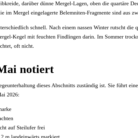
reibkreide, darüber dünne Mergel-Lagen, oben die quartäre D
die im Mergel eingelagerte Belemniten-Fragmente sind aus zw
nterschiedlich schnell. Nach einem nassen Winter rutscht die 
ergel-Kegel mit feuchten Findlingen darin. Im Sommer trockn
tet, oft nicht.
ai notiert
geunterhaltung dieses Abschnitts zuständig ist. Sie führt ei
Mai 2026:
marke
achten
ht auf Steilufer frei
12 m landeinwärts markiert