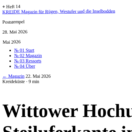
⌖ Heft 14
Magazin für Rügen, Westufer und die Inselbodden
KREIDE
Poststempel
28. Mai 2026
Mai 2026
№ 01
Start
№ 02
Magazin
№ 03
Ressorts
№ 04
Über
← Magazin
22. Mai 2026
Kreideküste · 9 min
Wittower Hochu