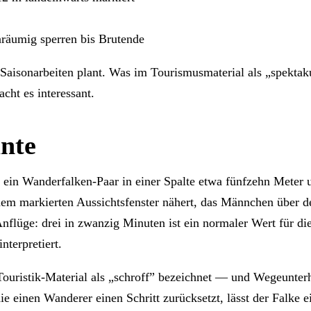
nräumig sperren bis Brutende
aisonarbeiten plant. Was im Tourismusmaterial als „spektakul
ht es interessant.
nte
17 ein Wanderfalken-Paar in einer Spalte etwa fünfzehn Mete
dem markierten Aussichtsfenster nähert, das Männchen über 
flüge: drei in zwanzig Minuten ist ein normaler Wert für dies
nterpretiert.
Touristik-Material als „schroff” bezeichnet — und Wegeunter
e einen Wanderer einen Schritt zurücksetzt, lässt der Falke e